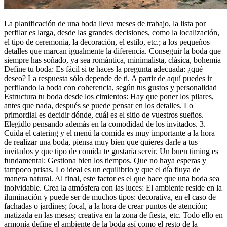
La planificación de una boda lleva meses de trabajo, la lista por
perfilar es larga, desde las grandes decisiones, como la localización,
el tipo de ceremonia, la decoración, el estilo, etc.; a los pequeños
detalles que marcan igualmente la diferencia. Conseguir la boda que
siempre has soñado, ya sea romántica, minimalista, clásica, bohemia
Define tu boda: Es fácil si te haces la pregunta adecuada: ¿qué
deseo? La respuesta sólo depende de ti. A partir de aquí puedes ir
perfilando la boda con coherencia, según tus gustos y personalidad
Estructura tu boda desde los cimientos: Hay que poner los pilares,
antes que nada, después se puede pensar en los detalles. Lo
primordial es decidir dónde, cuál es el sitio de vuestros sueños.
Elegidlo pensando además en la comodidad de los invitados. 3.
Cuida el catering y el menú la comida es muy importante a la hora
de realizar una boda, piensa muy bien que quieres darle a tus
invitados y que tipo de comida te gustaría servir. Un buen timing es
fundamental: Gestiona bien los tiempos. Que no haya esperas y
tampoco prisas. Lo ideal es un equilibrio y que el día fluya de
manera natural. Al final, este factor es el que hace que una boda sea
inolvidable. Crea la atmósfera con las luces: El ambiente reside en la
iluminación y puede ser de muchos tipos: decorativa, en el caso de
fachadas o jardines; focal, a la hora de crear puntos de atención;
matizada en las mesas; creativa en la zona de fiesta, etc. Todo ello en
armonía define el ambiente de la boda así como el resto de la