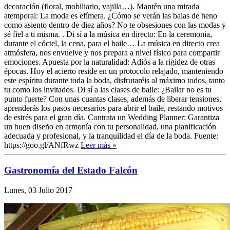
decoración (floral, mobiliario, vajilla…). Mantén una mirada
atemporal: La moda es efímera. ¿Cómo se verán las balas de heno
como asiento dentro de diez años? No te obsesiones con las modas y
sé fiel a ti misma. . Di sí a la música en directo: En la ceremonia,
durante el cóctel, la cena, para el baile… La música en directo crea
atmósfera, nos envuelve y nos prepara a nivel físico para compartir
emociones. Apuesta por la naturalidad: Adiós a la rigidez de otras
épocas. Hoy el acierto reside en un protocolo relajado, manteniendo
este espíritu durante toda la boda, disfrutaréis al máximo todos, tanto
tu como los invitados. Di sí a las clases de baile: ¿Bailar no es tu
punto fuerte? Con unas cuantas clases, además de liberar tensiones,
aprenderás los pasos necesarios para abrir el baile, restando motivos
de estrés para el gran día. Contrata un Wedding Planner: Garantiza
un buen diseño en armonía con tu personalidad, una planificación
adecuada y profesional, y la tranquilidad el día de la boda. Fuente:
https://goo.gl/ANfRwz
Leer más »
Gastronomía del Estado Falcón
Lunes, 03 Julio 2017